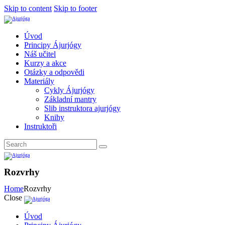
Skip to content
Skip to footer
Úvod
Principy Ájurjógy
Náš učitel
Kurzy a akce
Otázky a odpovědi
Materiály
Cykly Ájurjógy
Základní mantry
Slib instruktora ajurjógy
Knihy
Instruktoři
Rozvrhy
Home
Rozvrhy
Close
Úvod