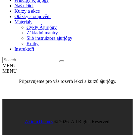
Principy Ájurjógy
Náš učitel
Kurzy a akce
Otázky a odpovědi
Materiály
Cykly Ájurjógy
Základní mantry
Slib instruktora ajurjógy
Knihy
Instruktoři
MENU
MENU
Připravujeme pro vás rozvrh lekcí a kurzů ájurjógy.
AxiomThemes
© 2026. All Rights Reserved.